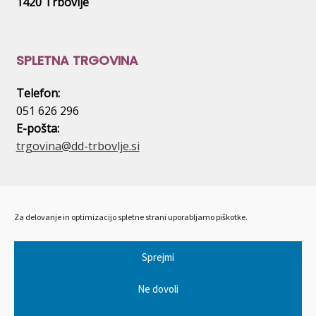
1420 Trbovlje
SPLETNA TRGOVINA
Telefon:
051 626 296
E-pošta:
trgovina@dd-trbovlje.si
SPLOŠNO
Za delovanje in optimizacijo spletne strani uporabljamo piškotke.
Splošni pogoji poslovanja
Varstvo osebnih podatkov
Sprejmi
Dostava
Ne dovoli
Uporaba piškotkov