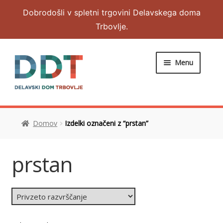
Dobrodošli v spletni trgovini Delavskega doma
Trbovlje.
Menu
DOMOV
Domov
Izdelki označeni z “prstan”
Expand
OBLAČILA
child
menu
Expand
NAKIT IN DODATKI
prstan
child
menu
RAZNO
MOJ RAČUN