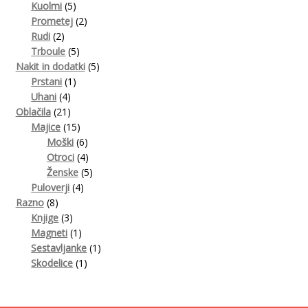
5
izdelkov
Kuolmi
5
izdelkov
2
Prometej
2
2
izdelka
Rudi
2
izdelka
5
Trboule
5
izdelkov
5
Nakit in dodatki
5
1
izdelkov
Prstani
1
4
izdelek
Uhani
4
21
izdelki
Oblačila
21
izdelkov
15
Majice
15
izdelkov
6
Moški
6
izdelkov
4
Otroci
4
izdelki
5
Ženske
5
4
izdelkov
Puloverji
4
8
izdelki
Razno
8
izdelkov
3
Knjige
3
izdelki
1
Magneti
1
izdelek
1
Sestavljanke
1
1
izdelek
Skodelice
1
izdelek