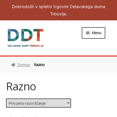
Dobrodošli v spletni trgovini Delavskega doma
Trbovlje.
Menu
DOMOV
Domov
Razno
Expand
OBLAČILA
child
menu
Expand
NAKIT IN DODATKI
Razno
child
menu
RAZNO
MOJ RAČUN