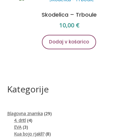
Skodelica – Trboule
10,00
€
Dodaj v košarico
Kategorije
29
Blagovna znamka
29
4
izdelkov
4. dritl
4
3
izdelki
EVA
3
izdelki
8
Kua bojo rjakl!?
8