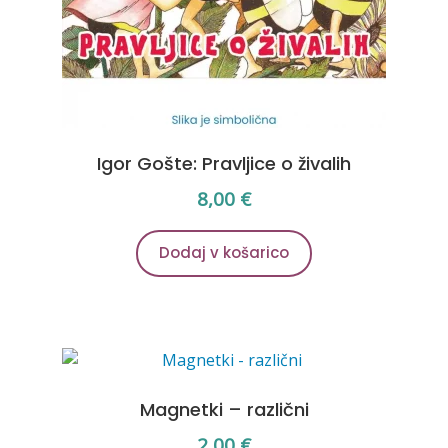
Igor Gošte: Pravljice o živalih
8,00
€
Dodaj v košarico
Magnetki – različni
2,00
€