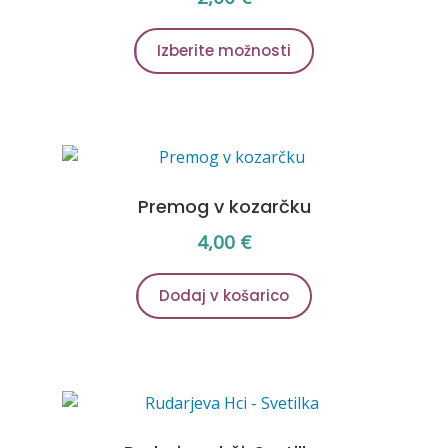
Ta
Izberite možnosti
izdelek
ima
več
različic.
Možnosti
lahko
Premog v kozarčku
izberete
na
4,00
€
strani
izdelka
Dodaj v košarico