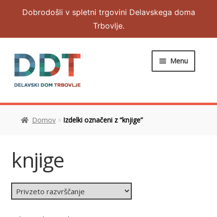
Dobrodošli v spletni trgovini Delavskega doma
Trbovlje.
Menu
DOMOV
Domov
Izdelki označeni z “knjige”
Expand
OBLAČILA
child
menu
Expand
NAKIT IN DODATKI
knjige
child
menu
RAZNO
MOJ RAČUN