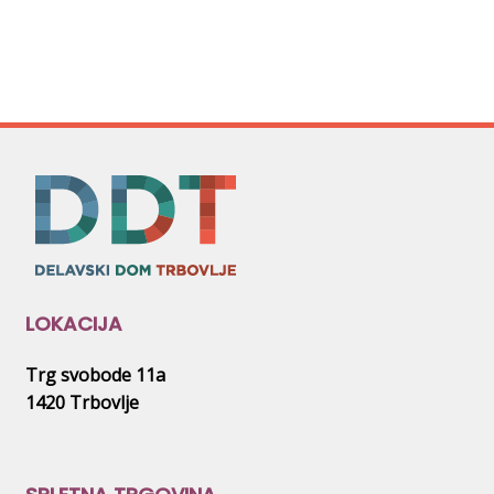
ima
več
različic.
Možnosti
lahko
izberete
na
strani
izdelka
LOKACIJA
Trg svobode 11a
1420 Trbovlje