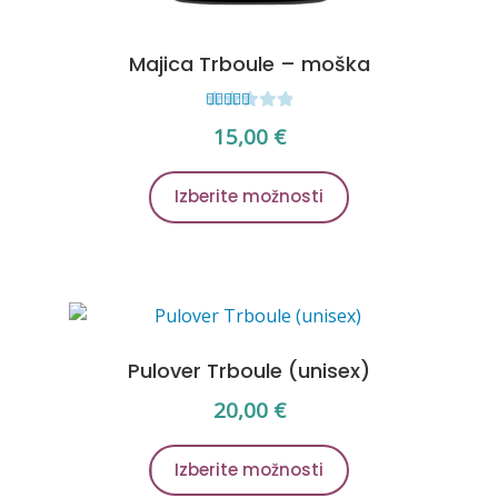
Majica Trboule – moška
Ocenjen
15,00
€
o
4.00
od
5
Ta
Izberite možnosti
izdelek
ima
več
različic.
Možnosti
lahko
Pulover Trboule (unisex)
izberete
na
20,00
€
strani
Ta
izdelka
Izberite možnosti
izdelek