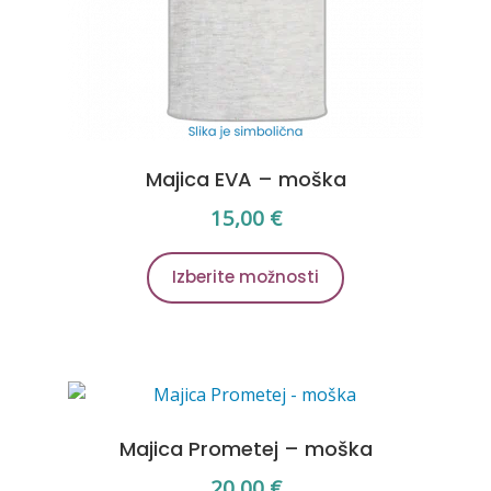
Majica EVA – moška
15,00
€
Ta
Izberite možnosti
izdelek
ima
več
različic.
Možnosti
lahko
Majica Prometej – moška
izberete
na
20,00
€