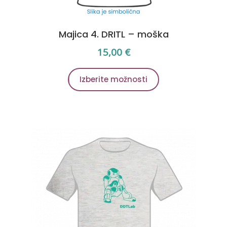
Majica 4. DRITL – moška
15,00
€
Ta
Izberite možnosti
izdelek
ima
več
različic.
Možnosti
lahko
izberete
na
strani
izdelka