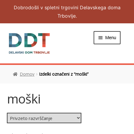
Dobrodošli v spletni trgovini Delavskega doma
Trbovlje.
Menu
DOMOV
Domov
Izdelki označeni z “moški”
Expand
OBLAČILA
child
menu
Expand
NAKIT IN DODATKI
moški
child
menu
RAZNO
MOJ RAČUN