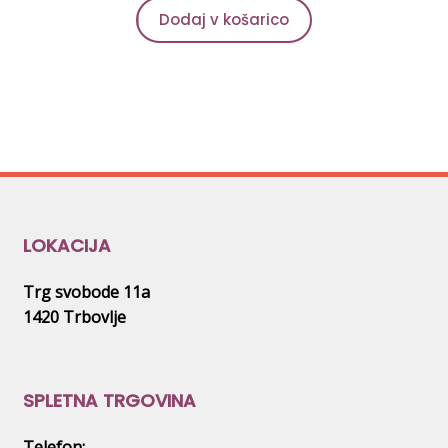
izdelka
Dodaj v košarico
LOKACIJA
Trg svobode 11a
1420 Trbovlje
SPLETNA TRGOVINA
Telefon: