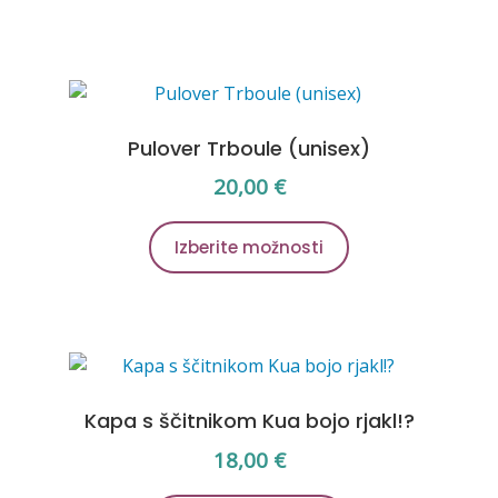
ima
več
različic.
Možnosti
lahko
Pulover Trboule (unisex)
izberete
na
20,00
€
strani
Ta
izdelka
Izberite možnosti
izdelek
ima
več
različic.
Možnosti
lahko
Kapa s ščitnikom Kua bojo rjakl!?
izberete
na
18,00
€
strani