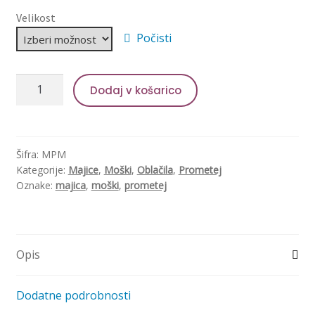
Velikost
Počisti
Majica
Dodaj v košarico
Prometej
-
moška
količina
Šifra:
MPM
Kategorije:
Majice
,
Moški
,
Oblačila
,
Prometej
Oznake:
majica
,
moški
,
prometej
Opis
Dodatne podrobnosti