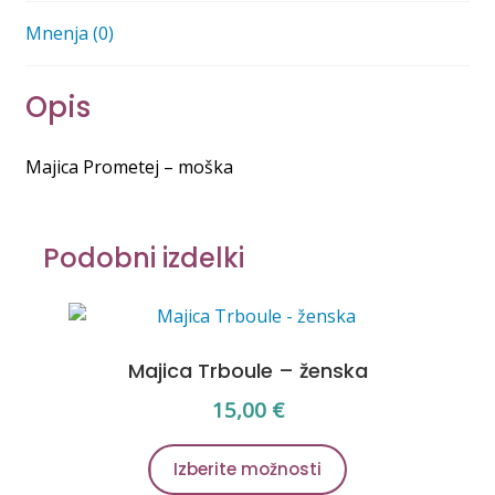
Mnenja (0)
Opis
Majica Prometej – moška
Podobni izdelki
Majica Trboule – ženska
15,00
€
Ta
Izberite možnosti
izdelek