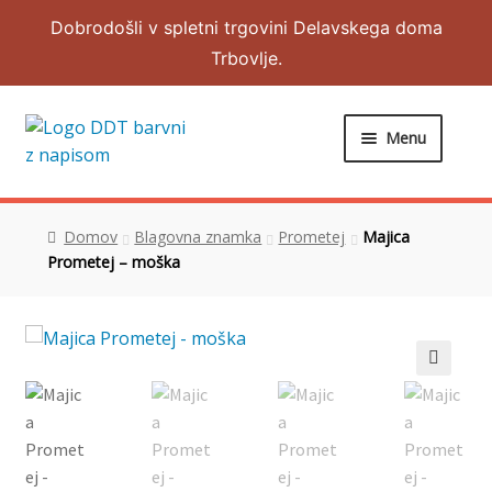
Dobrodošli v spletni trgovini Delavskega doma
Trbovlje.
Menu
DOMOV
Domov
Blagovna znamka
Prometej
Majica
Expand
OBLAČILA
Prometej – moška
child
menu
Expand
NAKIT IN DODATKI
child
menu
RAZNO
🔍
MOJ RAČUN